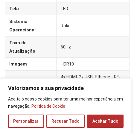
Tela
LED
Sistema
Roku
Operacional
Taxa de
60Hz
Atualização
Imagem
HDR10
4x HDMI; 2x USB; Ethernet; RF;
Conexões
Áudio
Valorizamos a sua privacidade
Alto-falante
Dolby Audio (2x 12W)
Aceite o nosso cookies para ter uma melhor experiência em
navegação.
Política de Cookie
Recursos
Roku TV; App móvel
Personalizar
Recusar Tudo
Aceitar Tudo
6