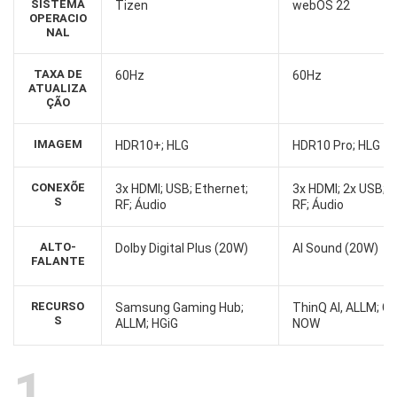
SISTEMA
Tizen
webOS 22
OPERACIO
NAL
TAXA DE
60Hz
60Hz
ATUALIZA
ÇÃO
IMAGEM
HDR10+; HLG
HDR10 Pro; HLG
CONEXÕE
3x HDMI; USB; Ethernet;
3x HDMI; 2x USB; E
S
RF; Áudio
RF; Áudio
ALTO-
Dolby Digital Plus (20W)
AI Sound (20W)
FALANTE
RECURSO
Samsung Gaming Hub;
ThinQ AI, ALLM; G
S
ALLM; HGiG
NOW
1