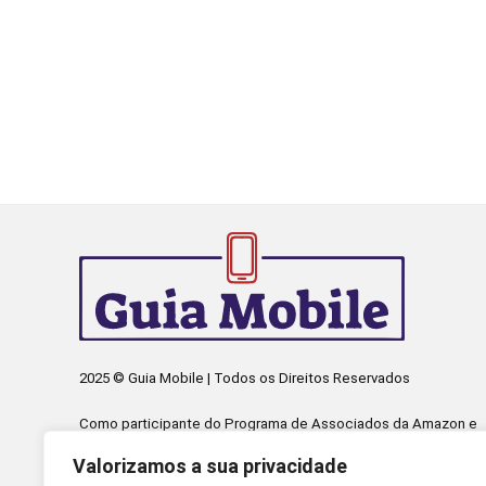
2025 © Guia Mobile | Todos os Direitos Reservados
Como participante do Programa de Associados da Amazon e
Programa de Afiliados Mercado Livre, somos remunerados
Valorizamos a sua privacidade
pelas compras qualificadas efetuadas.