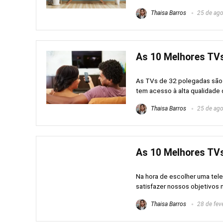
Thaisa Barros
25 de ago
As 10 Melhores TVs
As TVs de 32 polegadas são 
tem acesso à alta qualidade d
Thaisa Barros
25 de ago
As 10 Melhores TVs
Na hora de escolher uma tele
satisfazer nossos objetivos na
Thaisa Barros
28 de fev