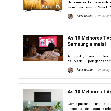
Nada melhor do que assistir 
investir na Samsung Smart TV
Thaisa Barros
25 de ago
As 10 Melhores TVs
Samsung e mais!
A cada dia, novos modelos d
as TVs de 55 polegadas se to
Thaisa Barros
25 de ago
As 10 Melhores TVs
Com o passar dos anos, a te
nosso dia a dia e com as tele