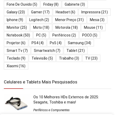
Fone De Ouvido
(5)
Friday
(8)
Gabinete
(3)
Galaxy
(23)
Gamer
(17)
Headset
(6)
Impressora
(21)
Iphone
(9)
Logitech
(2)
Menor Preço
(31)
Mesa
(3)
Monitor
(25)
Moto
(18)
Motorola
(18)
Mouse
(11)
Notebook
(50)
PC
(5)
Periféricos
(2)
POCO
(5)
Projetor
(6)
PS4
(4)
Ps5
(4)
Samsung
(34)
Smart Tv
(7)
Smartwatch
(7)
Tablet
(21)
Teclado
(9)
Televisão
(5)
Trabalho
(3)
TV
(23)
Xiaomi
(16)
Celulares e Tablets Mais Pesquisados
Os 10 Melhores HDs Externos de 2025:
Seagate, Toshiba e mais!
Periféricos e Componentes