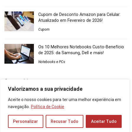
Cupom de Desconto Amazon para Celular:
Atualizado em Fevereiro de 2026!
Cupom
Os 10 Melhores Notebooks Custo-Benefício
de 2025: da Samsung, Dell e mais!
Notebooks e PCs
Comentários
Valorizamos a sua privacidade
Picsart MOD
em
Samsung Galaxy S23 5G 256GB: Comparador
Aceite o nosso cookies para ter uma melhor experiência em
de Menor Preço
navegação.
Política de Cookie
Moto Edge 50 Pro é Bom? Veja a Ficha Técnica do Celular,
Preço do 512GB e 256GB! - Guia Mobile
em
Moto Edge 40 Neo
Personalizar
Recusar Tudo
Aceitar Tudo
é Bom? Veja a Ficha Técnica do Celular, Preço do 256GB e
Mais!