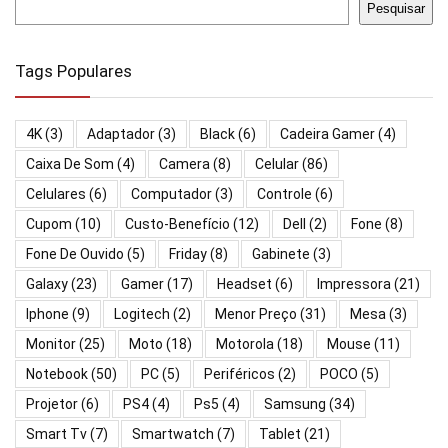
Pesquisar
Tags Populares
4K
(3)
Adaptador
(3)
Black
(6)
Cadeira Gamer
(4)
Caixa De Som
(4)
Camera
(8)
Celular
(86)
Celulares
(6)
Computador
(3)
Controle
(6)
Cupom
(10)
Custo-Benefício
(12)
Dell
(2)
Fone
(8)
Fone De Ouvido
(5)
Friday
(8)
Gabinete
(3)
Galaxy
(23)
Gamer
(17)
Headset
(6)
Impressora
(21)
Iphone
(9)
Logitech
(2)
Menor Preço
(31)
Mesa
(3)
Monitor
(25)
Moto
(18)
Motorola
(18)
Mouse
(11)
Notebook
(50)
PC
(5)
Periféricos
(2)
POCO
(5)
Projetor
(6)
PS4
(4)
Ps5
(4)
Samsung
(34)
Smart Tv
(7)
Smartwatch
(7)
Tablet
(21)