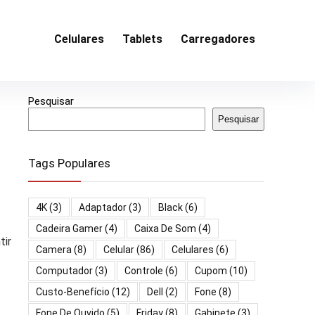
Celulares
Tablets
Carregadores
Pesquisar
Pesquisar
Tags Populares
4K
(3)
Adaptador
(3)
Black
(6)
Cadeira Gamer
(4)
Caixa De Som
(4)
tir
Camera
(8)
Celular
(86)
Celulares
(6)
Computador
(3)
Controle
(6)
Cupom
(10)
Custo-Benefício
(12)
Dell
(2)
Fone
(8)
Fone De Ouvido
(5)
Friday
(8)
Gabinete
(3)