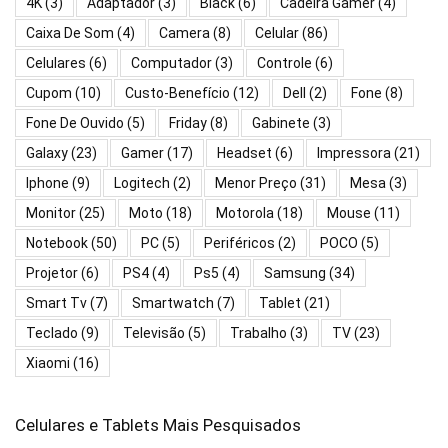
4K
(3)
Adaptador
(3)
Black
(6)
Cadeira Gamer
(4)
Caixa De Som
(4)
Camera
(8)
Celular
(86)
Celulares
(6)
Computador
(3)
Controle
(6)
Cupom
(10)
Custo-Benefício
(12)
Dell
(2)
Fone
(8)
Fone De Ouvido
(5)
Friday
(8)
Gabinete
(3)
Galaxy
(23)
Gamer
(17)
Headset
(6)
Impressora
(21)
Iphone
(9)
Logitech
(2)
Menor Preço
(31)
Mesa
(3)
Monitor
(25)
Moto
(18)
Motorola
(18)
Mouse
(11)
Notebook
(50)
PC
(5)
Periféricos
(2)
POCO
(5)
Projetor
(6)
PS4
(4)
Ps5
(4)
Samsung
(34)
Smart Tv
(7)
Smartwatch
(7)
Tablet
(21)
Teclado
(9)
Televisão
(5)
Trabalho
(3)
TV
(23)
Xiaomi
(16)
Celulares e Tablets Mais Pesquisados