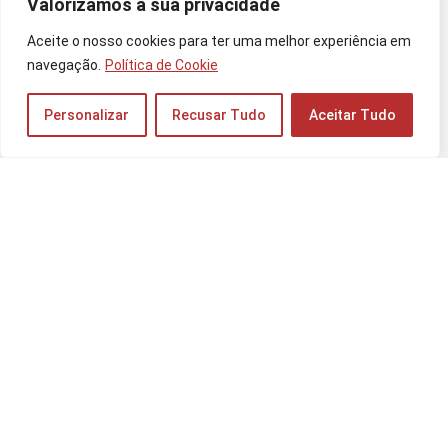
Valorizamos a sua privacidade
Categorias
Aceite o nosso cookies para ter uma melhor experiência em
Celulares
navegação.
Política de Cookie
Tablets
Personalizar
Recusar Tudo
Aceitar Tudo
Carregadores
Sobre Guia Mobile
Quem Somos
Contato
FAQ
Políticas e Diretrizes