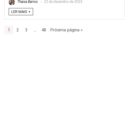
Thaisa Barros
22 de dezembro de 2025
LER MAIS +
1
2
3
…
48
Próxima página »