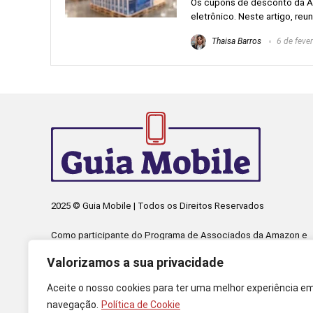
Os cupons de desconto da A
eletrônico. Neste artigo, re
Thaisa Barros
6 de feve
2025 © Guia Mobile | Todos os Direitos Reservados
Como participante do Programa de Associados da Amazon e
Programa de Afiliados Mercado Livre, somos remunerados
Valorizamos a sua privacidade
pelas compras qualificadas efetuadas.
Aceite o nosso cookies para ter uma melhor experiência e
navegação.
Política de Cookie