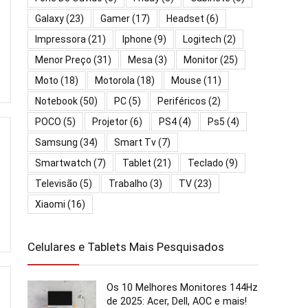
Galaxy
(23)
Gamer
(17)
Headset
(6)
Impressora
(21)
Iphone
(9)
Logitech
(2)
Menor Preço
(31)
Mesa
(3)
Monitor
(25)
Moto
(18)
Motorola
(18)
Mouse
(11)
Notebook
(50)
PC
(5)
Periféricos
(2)
POCO
(5)
Projetor
(6)
PS4
(4)
Ps5
(4)
Samsung
(34)
Smart Tv
(7)
Smartwatch
(7)
Tablet
(21)
Teclado
(9)
Televisão
(5)
Trabalho
(3)
TV
(23)
Xiaomi
(16)
Celulares e Tablets Mais Pesquisados
Os 10 Melhores Monitores 144Hz
de 2025: Acer, Dell, AOC e mais!