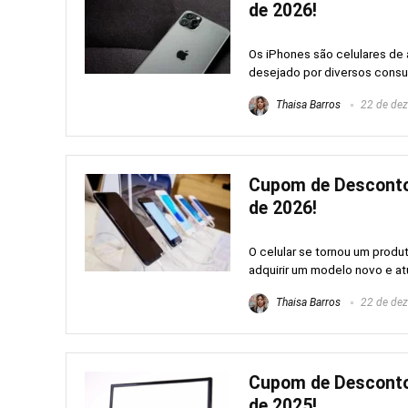
de 2026!
Os iPhones são celulares de 
desejado por diversos consu
Thaisa Barros
22 de de
Cupom de Desconto 
de 2026!
O celular se tornou um produ
adquirir um modelo novo e at
Thaisa Barros
22 de de
Cupom de Desconto
de 2025!