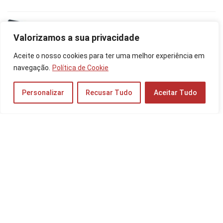
Moto E13 é Bom? Veja a Ficha Técnica do
Celular, Preço do 32GB e 64GB!
Valorizamos a sua privacidade
Celulares
Aceite o nosso cookies para ter uma melhor experiência em
navegação.
Política de Cookie
Os 10 Melhores Cabos de Rede de 2025: RJ-
Personalizar
Recusar Tudo
Aceitar Tudo
45 Cat6, Cat8 e mais!
Outros Dispositivos
Os 10 Melhores Celulares Samsung de 2026:
Galaxy S24 Ultra, Galaxy Flip e mais!
Celulares
Comentários