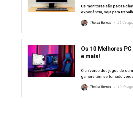
Os monitores são peças-cha
experiência, seja para trabalh
Thaisa Barros
25 de ago
Os 10 Melhores PC 
e mais!
O universo dos jogos de com
gamers têm se tornado verda
Thaisa Barros
19 de ago