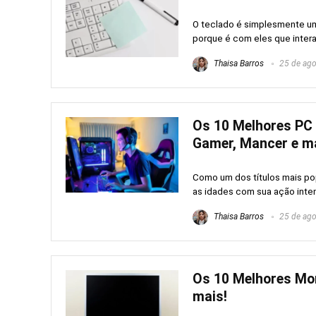
O teclado é simplesmente um
porque é com eles que inter
Thaisa Barros
25 de ago
Os 10 Melhores PC 
Gamer, Mancer e ma
Como um dos títulos mais pop
as idades com sua ação inten
Thaisa Barros
25 de ago
Os 10 Melhores Mon
mais!