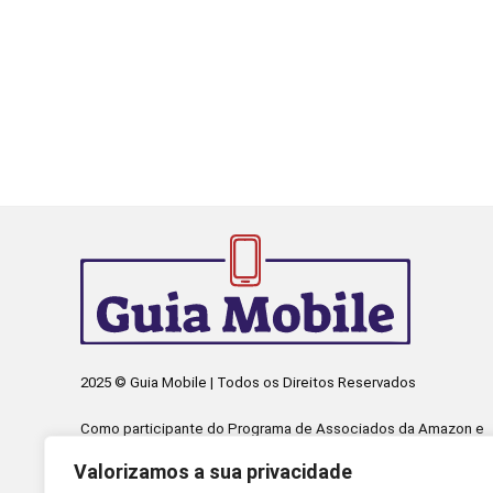
2025 © Guia Mobile | Todos os Direitos Reservados
Como participante do Programa de Associados da Amazon e
Programa de Afiliados Mercado Livre, somos remunerados
Valorizamos a sua privacidade
pelas compras qualificadas efetuadas.