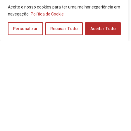
Os 10 Melhores Notebooks para Traders de
Aceite o nosso cookies para ter uma melhor experiência em
2025: Apple MacBook, Lenovo, Dell e mais!
navegação.
Política de Cookie
Notebooks e PCs
Personalizar
Recusar Tudo
Aceitar Tudo
Os 10 Melhores Monitores para PS5 de 2025:
Samsung, Dell, FYHXele e mais!
Monitores
Os 10 Melhores Tablets para Jogos de 2026:
Samsung, Apple e mais!
Tablets
Os 10 Melhores Projetores de 2025: Projetor
4K, Full HD e mais!
Projetores