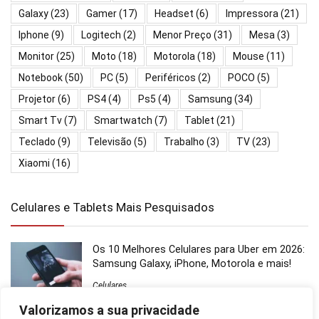
Galaxy
(23)
Gamer
(17)
Headset
(6)
Impressora
(21)
Iphone
(9)
Logitech
(2)
Menor Preço
(31)
Mesa
(3)
Monitor
(25)
Moto
(18)
Motorola
(18)
Mouse
(11)
Notebook
(50)
PC
(5)
Periféricos
(2)
POCO
(5)
Projetor
(6)
PS4
(4)
Ps5
(4)
Samsung
(34)
Smart Tv
(7)
Smartwatch
(7)
Tablet
(21)
Teclado
(9)
Televisão
(5)
Trabalho
(3)
TV
(23)
Xiaomi
(16)
Celulares e Tablets Mais Pesquisados
Os 10 Melhores Celulares para Uber em 2026:
Samsung Galaxy, iPhone, Motorola e mais!
Celulares
Valorizamos a sua privacidade