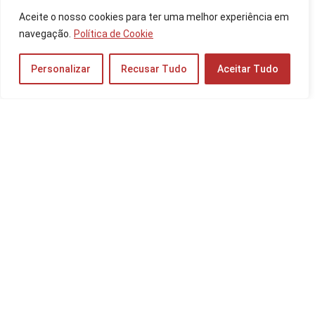
Os 10 Melhores Celulares até 3000 reais de
Aceite o nosso cookies para ter uma melhor experiência em
2026: Samsung Galaxy, Apple iPhone e mais!
navegação.
Política de Cookie
Celulares
Personalizar
Recusar Tudo
Aceitar Tudo
Os 10 Melhores Tablets Custo-Benefício de
2026: iPad, Samsung, Xiaomi e mais!
Tablets
Os 5 Melhores Mini System de 2025: da LG,
Gradiente e mais!
TV e Áudio
Os 10 Melhores Teclados para MacBook de
2025: da Apple, Logitech e mais!
Periféricos e Componentes