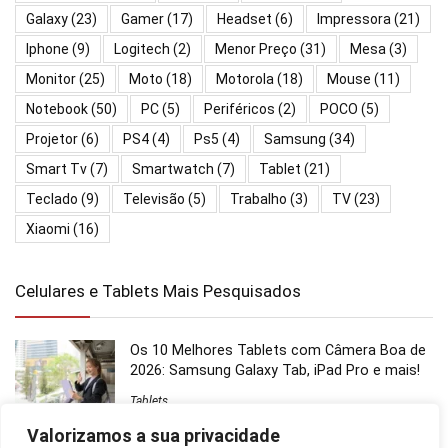
Galaxy
(23)
Gamer
(17)
Headset
(6)
Impressora
(21)
Iphone
(9)
Logitech
(2)
Menor Preço
(31)
Mesa
(3)
Monitor
(25)
Moto
(18)
Motorola
(18)
Mouse
(11)
Notebook
(50)
PC
(5)
Periféricos
(2)
POCO
(5)
Projetor
(6)
PS4
(4)
Ps5
(4)
Samsung
(34)
Smart Tv
(7)
Smartwatch
(7)
Tablet
(21)
Teclado
(9)
Televisão
(5)
Trabalho
(3)
TV
(23)
Xiaomi
(16)
Celulares e Tablets Mais Pesquisados
Os 10 Melhores Tablets com Câmera Boa de
2026: Samsung Galaxy Tab, iPad Pro e mais!
Tablets
Valorizamos a sua privacidade