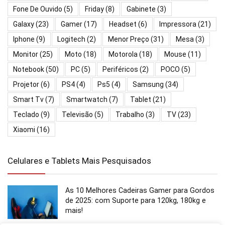
Fone De Ouvido
(5)
Friday
(8)
Gabinete
(3)
Galaxy
(23)
Gamer
(17)
Headset
(6)
Impressora
(21)
Iphone
(9)
Logitech
(2)
Menor Preço
(31)
Mesa
(3)
Monitor
(25)
Moto
(18)
Motorola
(18)
Mouse
(11)
Notebook
(50)
PC
(5)
Periféricos
(2)
POCO
(5)
Projetor
(6)
PS4
(4)
Ps5
(4)
Samsung
(34)
Smart Tv
(7)
Smartwatch
(7)
Tablet
(21)
Teclado
(9)
Televisão
(5)
Trabalho
(3)
TV
(23)
Xiaomi
(16)
Celulares e Tablets Mais Pesquisados
As 10 Melhores Cadeiras Gamer para Gordos
de 2025: com Suporte para 120kg, 180kg e
mais!