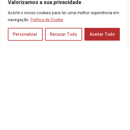
Valorizamos a sua privacidade
Aceite o nosso cookies para ter uma melhor experiência em
As 10 Melhores TVs 55 Polegadas de 2025:
Smart TV da LG, Samsung e mais!
navegação.
Política de Cookie
TV e Áudio
Personalizar
Recusar Tudo
Aceitar Tudo
Os 10 Melhores Tablets para Leitura de 2026:
Samsung Galaxy, Apple iPad e mais!
Tablets
Os 10 Melhores Notebooks Custo-Benefício
de 2025: da Samsung, Dell e mais!
Notebooks e PCs
As 10 Melhores Caixas de Som Bluetooth de
2025: JBL, Philco, Sony e mais!
TV e Áudio