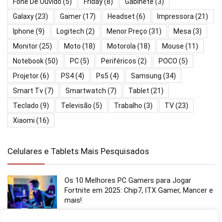
Fone De Ouvido
(5)
Friday
(8)
Gabinete
(3)
Galaxy
(23)
Gamer
(17)
Headset
(6)
Impressora
(21)
Iphone
(9)
Logitech
(2)
Menor Preço
(31)
Mesa
(3)
Monitor
(25)
Moto
(18)
Motorola
(18)
Mouse
(11)
Notebook
(50)
PC
(5)
Periféricos
(2)
POCO
(5)
Projetor
(6)
PS4
(4)
Ps5
(4)
Samsung
(34)
Smart Tv
(7)
Smartwatch
(7)
Tablet
(21)
Teclado
(9)
Televisão
(5)
Trabalho
(3)
TV
(23)
Xiaomi
(16)
Celulares e Tablets Mais Pesquisados
Os 10 Melhores PC Gamers para Jogar
Fortnite em 2025: Chip7, ITX Gamer, Mancer e
mais!
Notebooks e PCs