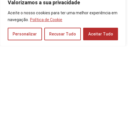
Valorizamos a sua privacidade
As 10 Melhores TVs LG de 2025: de 65, 48, 43
Aceite o nosso cookies para ter uma melhor experiência em
polegadas e mais!
navegação.
Política de Cookie
TV e Áudio
Personalizar
Recusar Tudo
Aceitar Tudo
Os 10 Melhores PC Gamers de 2025: com
Intel Core i7, AMD Ryzen 5 e mais!
Notebooks e PCs
Os 10 Melhores Notebooks VAIO de 2025:
com i7, i5 e muito mais!
Notebooks e PCs
Moto G35 é Bom? Veja a Ficha Técnica do
Celular, Preço do 128GB e 256GB!
Celulares