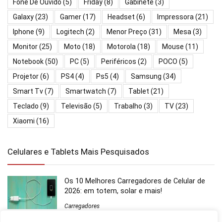
Fone De Ouvido
(5)
Friday
(8)
Gabinete
(3)
Galaxy
(23)
Gamer
(17)
Headset
(6)
Impressora
(21)
Iphone
(9)
Logitech
(2)
Menor Preço
(31)
Mesa
(3)
Monitor
(25)
Moto
(18)
Motorola
(18)
Mouse
(11)
Notebook
(50)
PC
(5)
Periféricos
(2)
POCO
(5)
Projetor
(6)
PS4
(4)
Ps5
(4)
Samsung
(34)
Smart Tv
(7)
Smartwatch
(7)
Tablet
(21)
Teclado
(9)
Televisão
(5)
Trabalho
(3)
TV
(23)
Xiaomi
(16)
Celulares e Tablets Mais Pesquisados
Os 10 Melhores Carregadores de Celular de
2026: em totem, solar e mais!
Carregadores