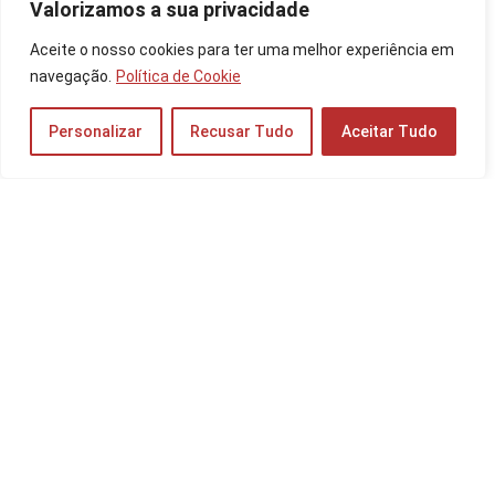
Valorizamos a sua privacidade
As 10 Melhores Canetas para Tablet de 2026:
Aceite o nosso cookies para ter uma melhor experiência em
para iPad, Galaxy Tab e mais!
navegação.
Política de Cookie
Tablets
Personalizar
Recusar Tudo
Aceitar Tudo
Os 10 Melhores Celulares de até R$700 de
2026: Motorola, Realme, Xiaomi e mais!
Celulares
Os 10 Melhores Notebooks para Edição de
Vídeo de 2025: Apple, Dell e mais!
Notebooks e PCs
Moto Edge 60 Pro é Bom? Veja a Ficha
Técnica do Celular, Preço do 512GB e 256GB!
Celulares