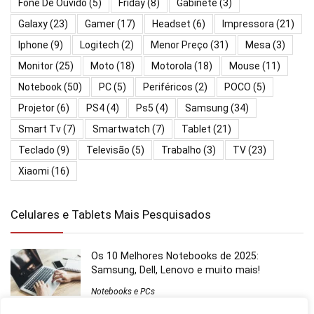
Fone De Ouvido
(5)
Friday
(8)
Gabinete
(3)
Galaxy
(23)
Gamer
(17)
Headset
(6)
Impressora
(21)
Iphone
(9)
Logitech
(2)
Menor Preço
(31)
Mesa
(3)
Monitor
(25)
Moto
(18)
Motorola
(18)
Mouse
(11)
Notebook
(50)
PC
(5)
Periféricos
(2)
POCO
(5)
Projetor
(6)
PS4
(4)
Ps5
(4)
Samsung
(34)
Smart Tv
(7)
Smartwatch
(7)
Tablet
(21)
Teclado
(9)
Televisão
(5)
Trabalho
(3)
TV
(23)
Xiaomi
(16)
Celulares e Tablets Mais Pesquisados
Os 10 Melhores Notebooks de 2025:
Samsung, Dell, Lenovo e muito mais!
Notebooks e PCs