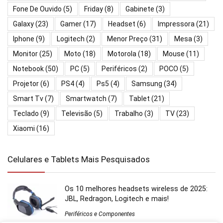
Fone De Ouvido
(5)
Friday
(8)
Gabinete
(3)
Galaxy
(23)
Gamer
(17)
Headset
(6)
Impressora
(21)
Iphone
(9)
Logitech
(2)
Menor Preço
(31)
Mesa
(3)
Monitor
(25)
Moto
(18)
Motorola
(18)
Mouse
(11)
Notebook
(50)
PC
(5)
Periféricos
(2)
POCO
(5)
Projetor
(6)
PS4
(4)
Ps5
(4)
Samsung
(34)
Smart Tv
(7)
Smartwatch
(7)
Tablet
(21)
Teclado
(9)
Televisão
(5)
Trabalho
(3)
TV
(23)
Xiaomi
(16)
Celulares e Tablets Mais Pesquisados
Os 10 melhores headsets wireless de 2025:
JBL, Redragon, Logitech e mais!
Periféricos e Componentes