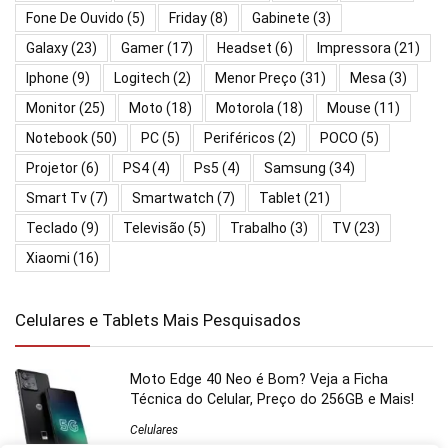
Fone De Ouvido
(5)
Friday
(8)
Gabinete
(3)
Galaxy
(23)
Gamer
(17)
Headset
(6)
Impressora
(21)
Iphone
(9)
Logitech
(2)
Menor Preço
(31)
Mesa
(3)
Monitor
(25)
Moto
(18)
Motorola
(18)
Mouse
(11)
Notebook
(50)
PC
(5)
Periféricos
(2)
POCO
(5)
Projetor
(6)
PS4
(4)
Ps5
(4)
Samsung
(34)
Smart Tv
(7)
Smartwatch
(7)
Tablet
(21)
Teclado
(9)
Televisão
(5)
Trabalho
(3)
TV
(23)
Xiaomi
(16)
Celulares e Tablets Mais Pesquisados
Moto Edge 40 Neo é Bom? Veja a Ficha
Técnica do Celular, Preço do 256GB e Mais!
Celulares