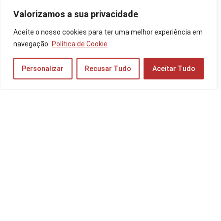
Valorizamos a sua privacidade
As 10 Melhores Câmeras de Xiaomi de 2025:
Aceite o nosso cookies para ter uma melhor experiência em
Xiaomi 13 Pro, POCO X5 Pro e mais!
navegação.
Política de Cookie
Celulares
Personalizar
Recusar Tudo
Aceitar Tudo
As 10 Melhores Impressoras para Fotos de
2025: Epson, HP, Canon e mais!
Impressoras
As 10 Melhores Impressoras para
Personalizados de 2025: Epson, Canon e
mais!
Impressoras
Os 10 Melhores Óculos VR de 2025: Sony,
Samsung, Rift e mais!