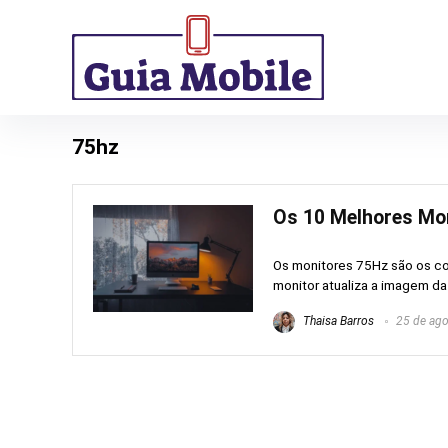
75hz
Os 10 Melhores Mon
Os monitores 75Hz são os com
monitor atualiza a imagem da 
Thaisa Barros
25 de ago