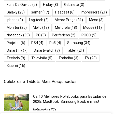
Fone De Ouvido
(5)
Friday
(8)
Gabinete
(3)
Galaxy
(23)
Gamer
(17)
Headset
(6)
Impressora
(21)
Iphone
(9)
Logitech
(2)
Menor Preço
(31)
Mesa
(3)
Monitor
(25)
Moto
(18)
Motorola
(18)
Mouse
(11)
Notebook
(50)
PC
(5)
Periféricos
(2)
POCO
(5)
Projetor
(6)
PS4
(4)
Ps5
(4)
Samsung
(34)
Smart Tv
(7)
Smartwatch
(7)
Tablet
(21)
Teclado
(9)
Televisão
(5)
Trabalho
(3)
TV
(23)
Xiaomi
(16)
Celulares e Tablets Mais Pesquisados
Os 10 Melhores Notebooks para Estudar de
2025: MacBook, Samsung Book e mais!
Notebooks e PCs