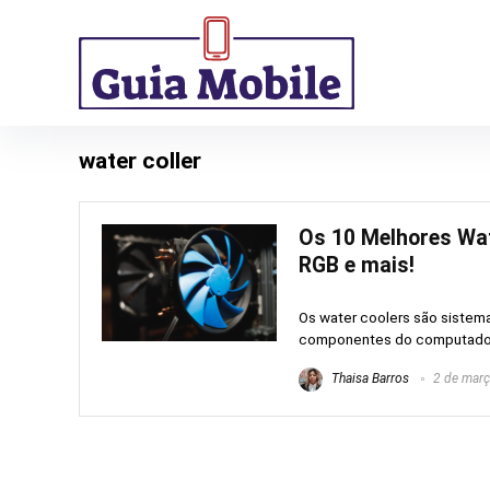
water coller
Os 10 Melhores Wat
RGB e mais!
Os water coolers são sistema
componentes do computador. 
Thaisa Barros
2 de març