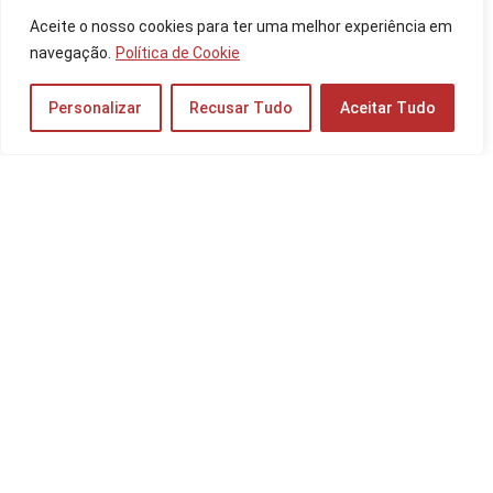
Os 10 Melhores SSDs de 2025: Kingston,
Aceite o nosso cookies para ter uma melhor experiência em
Western Digital e mais!
navegação.
Política de Cookie
Periféricos e Componentes
Personalizar
Recusar Tudo
Aceitar Tudo
Os 10 Melhores Celulares até 1000 reais de
2025: Samsung, Xiaomi e mais!
Celulares
Os 10 Melhores Mouses para FPS de 2025:
Logitech, Razer e mais!
Monitores
Os 10 Melhores Tablets Android de 2026:
Samsung Galaxy, Lenovo Tab P11 e mais!
Tablets