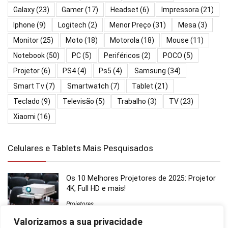
Galaxy
(23)
Gamer
(17)
Headset
(6)
Impressora
(21)
Iphone
(9)
Logitech
(2)
Menor Preço
(31)
Mesa
(3)
Monitor
(25)
Moto
(18)
Motorola
(18)
Mouse
(11)
Notebook
(50)
PC
(5)
Periféricos
(2)
POCO
(5)
Projetor
(6)
PS4
(4)
Ps5
(4)
Samsung
(34)
Smart Tv
(7)
Smartwatch
(7)
Tablet
(21)
Teclado
(9)
Televisão
(5)
Trabalho
(3)
TV
(23)
Xiaomi
(16)
Celulares e Tablets Mais Pesquisados
Os 10 Melhores Projetores de 2025: Projetor
4K, Full HD e mais!
Projetores
Valorizamos a sua privacidade