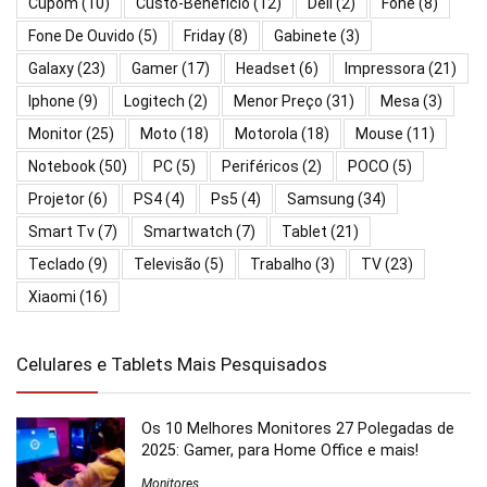
Cupom
(10)
Custo-Benefício
(12)
Dell
(2)
Fone
(8)
Fone De Ouvido
(5)
Friday
(8)
Gabinete
(3)
Galaxy
(23)
Gamer
(17)
Headset
(6)
Impressora
(21)
Iphone
(9)
Logitech
(2)
Menor Preço
(31)
Mesa
(3)
Monitor
(25)
Moto
(18)
Motorola
(18)
Mouse
(11)
Notebook
(50)
PC
(5)
Periféricos
(2)
POCO
(5)
Projetor
(6)
PS4
(4)
Ps5
(4)
Samsung
(34)
Smart Tv
(7)
Smartwatch
(7)
Tablet
(21)
Teclado
(9)
Televisão
(5)
Trabalho
(3)
TV
(23)
Xiaomi
(16)
Celulares e Tablets Mais Pesquisados
Os 10 Melhores Monitores 27 Polegadas de
2025: Gamer, para Home Office e mais!
Monitores