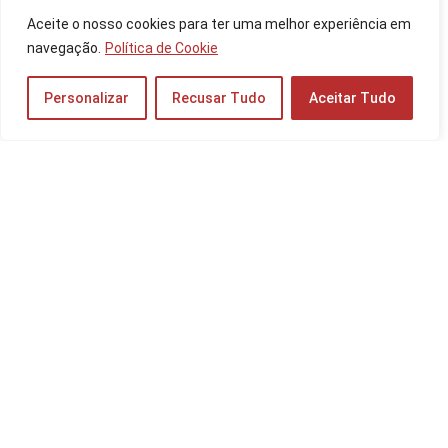
Os 10 Melhores Controles para Celular de
Aceite o nosso cookies para ter uma melhor experiência em
2025: Xbox, GameSir e mais!
navegação.
Política de Cookie
Outros Dispositivos
Personalizar
Recusar Tudo
Aceitar Tudo
As 10 Melhores Câmeras à Prova D’água de
2025: GoPro; da KODAK; 4K e mais!
Imagem e Vídeo
As 10 Melhores TVs para Usar como Monitor
de 2025: Samsung, Philco, LG e Mais!
Monitores
Os 10 Melhores Celulares da Xiaomi de 2026:
Redmi, POCO e mais!
Celulares