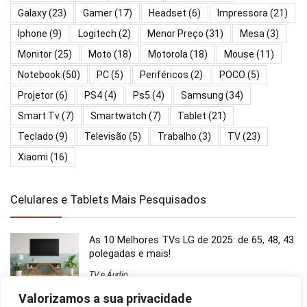
Galaxy
(23)
Gamer
(17)
Headset
(6)
Impressora
(21)
Iphone
(9)
Logitech
(2)
Menor Preço
(31)
Mesa
(3)
Monitor
(25)
Moto
(18)
Motorola
(18)
Mouse
(11)
Notebook
(50)
PC
(5)
Periféricos
(2)
POCO
(5)
Projetor
(6)
PS4
(4)
Ps5
(4)
Samsung
(34)
Smart Tv
(7)
Smartwatch
(7)
Tablet
(21)
Teclado
(9)
Televisão
(5)
Trabalho
(3)
TV
(23)
Xiaomi
(16)
Celulares e Tablets Mais Pesquisados
As 10 Melhores TVs LG de 2025: de 65, 48, 43
polegadas e mais!
TV e Áudio
Valorizamos a sua privacidade