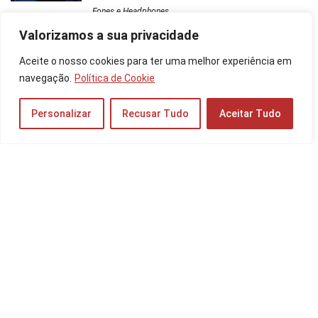
Fones e Headphones
Valorizamos a sua privacidade
Galaxy A25 é Bom? Veja a Ficha Técnica do
Aceite o nosso cookies para ter uma melhor experiência em
Celular, Preço do 256GB e 128GB!
navegação.
Política de Cookie
Celulares
Personalizar
Recusar Tudo
Aceitar Tudo
Galaxy A06 é Bom? Veja a Ficha Técnica do
Celular, Preço e Mais!
Celulares
As 10 Melhores TVs até R$2500 de 2025: da
Samsung, de 50 Polegadas e muito mais!
TV e Áudio
Os 10 Melhores Notebook para Designer em