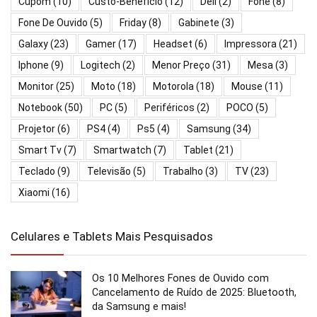
Cupom
(10)
Custo-Benefício
(12)
Dell
(2)
Fone
(8)
Fone De Ouvido
(5)
Friday
(8)
Gabinete
(3)
Galaxy
(23)
Gamer
(17)
Headset
(6)
Impressora
(21)
Iphone
(9)
Logitech
(2)
Menor Preço
(31)
Mesa
(3)
Monitor
(25)
Moto
(18)
Motorola
(18)
Mouse
(11)
Notebook
(50)
PC
(5)
Periféricos
(2)
POCO
(5)
Projetor
(6)
PS4
(4)
Ps5
(4)
Samsung
(34)
Smart Tv
(7)
Smartwatch
(7)
Tablet
(21)
Teclado
(9)
Televisão
(5)
Trabalho
(3)
TV
(23)
Xiaomi
(16)
Celulares e Tablets Mais Pesquisados
Os 10 Melhores Fones de Ouvido com
Cancelamento de Ruído de 2025: Bluetooth,
da Samsung e mais!