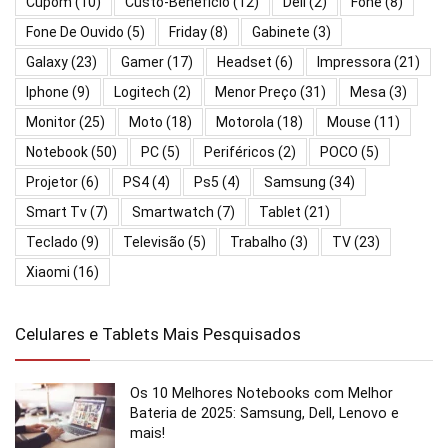
Cupom
(10)
Custo-Benefício
(12)
Dell
(2)
Fone
(8)
Fone De Ouvido
(5)
Friday
(8)
Gabinete
(3)
Galaxy
(23)
Gamer
(17)
Headset
(6)
Impressora
(21)
Iphone
(9)
Logitech
(2)
Menor Preço
(31)
Mesa
(3)
Monitor
(25)
Moto
(18)
Motorola
(18)
Mouse
(11)
Notebook
(50)
PC
(5)
Periféricos
(2)
POCO
(5)
Projetor
(6)
PS4
(4)
Ps5
(4)
Samsung
(34)
Smart Tv
(7)
Smartwatch
(7)
Tablet
(21)
Teclado
(9)
Televisão
(5)
Trabalho
(3)
TV
(23)
Xiaomi
(16)
Celulares e Tablets Mais Pesquisados
Os 10 Melhores Notebooks com Melhor
Bateria de 2025: Samsung, Dell, Lenovo e
mais!