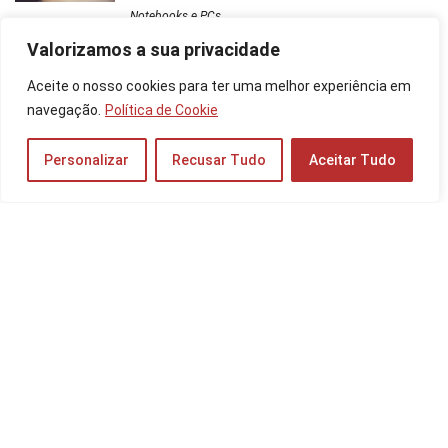
Notebooks e PCs
Valorizamos a sua privacidade
Galaxy A05s é Bom? Veja a Ficha Técnica do
Aceite o nosso cookies para ter uma melhor experiência em
Celular, Preço do 128GB e 64GB!
navegação.
Política de Cookie
Celulares
Personalizar
Recusar Tudo
Aceitar Tudo
Os 10 Melhores Scanners de Mesa de 2025:
da Epson, Canon e mais!
Outros Dispositivos
Cupom de Desconto Amazon para TV:
Atualizado em Fevereiro de 2025!
Cupom
S24 Plus é Bom? Veja a Ficha Técnica, Preço
do 512GB, 256GB e 128GB!