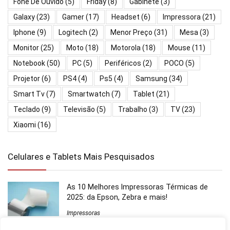
Fone De Ouvido
(5)
Friday
(8)
Gabinete
(3)
Galaxy
(23)
Gamer
(17)
Headset
(6)
Impressora
(21)
Iphone
(9)
Logitech
(2)
Menor Preço
(31)
Mesa
(3)
Monitor
(25)
Moto
(18)
Motorola
(18)
Mouse
(11)
Notebook
(50)
PC
(5)
Periféricos
(2)
POCO
(5)
Projetor
(6)
PS4
(4)
Ps5
(4)
Samsung
(34)
Smart Tv
(7)
Smartwatch
(7)
Tablet
(21)
Teclado
(9)
Televisão
(5)
Trabalho
(3)
TV
(23)
Xiaomi
(16)
Celulares e Tablets Mais Pesquisados
As 10 Melhores Impressoras Térmicas de
2025: da Epson, Zebra e mais!
Impressoras