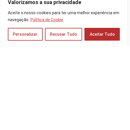
Valorizamos a sua privacidade
Os 10 Melhores Processadores de Celular de
Aceite o nosso cookies para ter uma melhor experiência em
2026: MediaTek, Snapdragon, Apple Bionic e
mais!
navegação.
Política de Cookie
Celulares
Personalizar
Recusar Tudo
Aceitar Tudo
As 10 Melhores Câmeras de Ação de 2025:
Sony, GoPro e mais!
Imagem e Vídeo
Os 10 Melhores Celulares IP68 de 2026:
Samsung Galaxy, iPhone Pro Max e mais!
Celulares
Os 10 Melhores Nobreaks de 2025: Senoidal,
1200VA e mais!
Outros Dispositivos