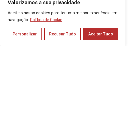
Valorizamos a sua privacidade
Aceite o nosso cookies para ter uma melhor experiência em
Os 10 Melhores Fones de Ouvido à Prova
d’água de 2025: JBL, Samsung, Philips e mais!
navegação.
Política de Cookie
Fones e Headphones
Personalizar
Recusar Tudo
Aceitar Tudo
Os 10 Melhores PCs Gamer Baratos de 2025:
com Intel Core i5, Ryzen 5 e mais!
Notebooks e PCs
As 10 Melhores TVs de 75 Polegadas de
2025: Samsung, LG e mais!
TV e Áudio
As 10 Melhores Mochilas para Notebook de
2025: da Dell, Lenovo e mais!
Periféricos e Componentes