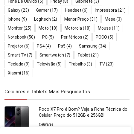
Fone De Ouvido
(5)
Friday
(8)
Gabinete
(3)
Galaxy
(23)
Gamer
(17)
Headset
(6)
Impressora
(21)
Iphone
(9)
Logitech
(2)
Menor Preço
(31)
Mesa
(3)
Monitor
(25)
Moto
(18)
Motorola
(18)
Mouse
(11)
Notebook
(50)
PC
(5)
Periféricos
(2)
POCO
(5)
Projetor
(6)
PS4
(4)
Ps5
(4)
Samsung
(34)
Smart Tv
(7)
Smartwatch
(7)
Tablet
(21)
Teclado
(9)
Televisão
(5)
Trabalho
(3)
TV
(23)
Xiaomi
(16)
Celulares e Tablets Mais Pesquisados
Poco X7 Pro é Bom? Veja a Ficha Técnica do
Celular, Preço do 512GB e 256GB!
Celulares