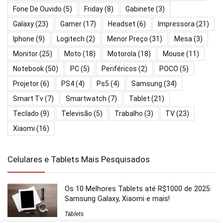
Fone De Ouvido
(5)
Friday
(8)
Gabinete
(3)
Galaxy
(23)
Gamer
(17)
Headset
(6)
Impressora
(21)
Iphone
(9)
Logitech
(2)
Menor Preço
(31)
Mesa
(3)
Monitor
(25)
Moto
(18)
Motorola
(18)
Mouse
(11)
Notebook
(50)
PC
(5)
Periféricos
(2)
POCO
(5)
Projetor
(6)
PS4
(4)
Ps5
(4)
Samsung
(34)
Smart Tv
(7)
Smartwatch
(7)
Tablet
(21)
Teclado
(9)
Televisão
(5)
Trabalho
(3)
TV
(23)
Xiaomi
(16)
Celulares e Tablets Mais Pesquisados
Os 10 Melhores Tablets até R$1000 de 2025:
Samsung Galaxy, Xiaomi e mais!
Tablets