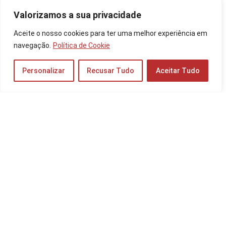
Valorizamos a sua privacidade
Os 10 Melhores Monitores para Trabalho de
Aceite o nosso cookies para ter uma melhor experiência em
2025: Apple, Samsung, Dell e mais
navegação.
Política de Cookie
Monitores
Personalizar
Recusar Tudo
Aceitar Tudo
Samsung Galaxy A50 128GB: Comparador de
Menor Preço
Celulares
Os 10 Melhores Notebook para Designer em
2025: MacBook, Dell, Samsung e mais!
Notebooks e PCs
Os 10 Melhores Notebooks para Aulas Online
de 2025: Samsung, Dell e mais!