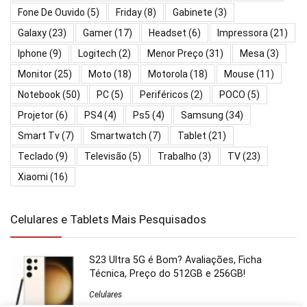
Fone De Ouvido
(5)
Friday
(8)
Gabinete
(3)
Galaxy
(23)
Gamer
(17)
Headset
(6)
Impressora
(21)
Iphone
(9)
Logitech
(2)
Menor Preço
(31)
Mesa
(3)
Monitor
(25)
Moto
(18)
Motorola
(18)
Mouse
(11)
Notebook
(50)
PC
(5)
Periféricos
(2)
POCO
(5)
Projetor
(6)
PS4
(4)
Ps5
(4)
Samsung
(34)
Smart Tv
(7)
Smartwatch
(7)
Tablet
(21)
Teclado
(9)
Televisão
(5)
Trabalho
(3)
TV
(23)
Xiaomi
(16)
Celulares e Tablets Mais Pesquisados
S23 Ultra 5G é Bom? Avaliações, Ficha
Técnica, Preço do 512GB e 256GB!
Celulares