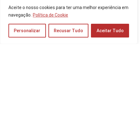
As 10 Melhores Mesas de Som de 2025: da
Aceite o nosso cookies para ter uma melhor experiência em
Yamaha, Behringer e mais!
navegação.
Política de Cookie
TV e Áudio
Personalizar
Recusar Tudo
Aceitar Tudo
Os 10 Melhores Subwoofers de 2025: da JBL,
para Som Automotivo e mais!
TV e Áudio
Os 10 Melhores MP3 para Corrida de 2025:
Sony, Sandisk e mais!
TV e Áudio
Os 10 Melhores Celulares para Idosos de
2026: Samsung, Motorola, Obabox e mais!
Celulares