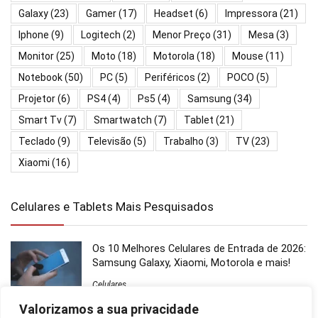
Galaxy
(23)
Gamer
(17)
Headset
(6)
Impressora
(21)
Iphone
(9)
Logitech
(2)
Menor Preço
(31)
Mesa
(3)
Monitor
(25)
Moto
(18)
Motorola
(18)
Mouse
(11)
Notebook
(50)
PC
(5)
Periféricos
(2)
POCO
(5)
Projetor
(6)
PS4
(4)
Ps5
(4)
Samsung
(34)
Smart Tv
(7)
Smartwatch
(7)
Tablet
(21)
Teclado
(9)
Televisão
(5)
Trabalho
(3)
TV
(23)
Xiaomi
(16)
Celulares e Tablets Mais Pesquisados
Os 10 Melhores Celulares de Entrada de 2026:
Samsung Galaxy, Xiaomi, Motorola e mais!
Celulares
Valorizamos a sua privacidade