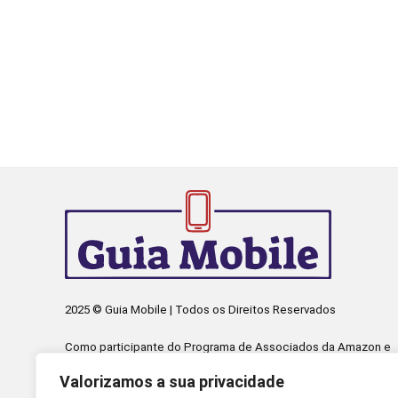
2025 © Guia Mobile | Todos os Direitos Reservados
Como participante do Programa de Associados da Amazon e
Programa de Afiliados Mercado Livre, somos remunerados
Valorizamos a sua privacidade
pelas compras qualificadas efetuadas.