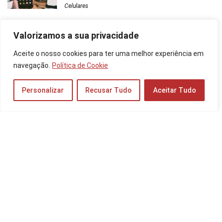
Celulares
Valorizamos a sua privacidade
S24 FE é Bom? Veja a Ficha Técnica, Preço do
512GB, 256GB e 128GB!
Aceite o nosso cookies para ter uma melhor experiência em
Celulares
navegação.
Política de Cookie
Personalizar
Recusar Tudo
Aceitar Tudo
iPhone 14 Plus é Bom? Veja a Ficha Técnica,
Preços do 256GB e 128GB!
Celulares
Galaxy A16 é Bom? Veja a Ficha Técnica do
Celular, Preço do 256GB e 128GB!
Celulares