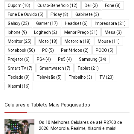
Cupom
(10)
Custo-Benefício
(12)
Dell
(2)
Fone
(8)
Fone De Ouvido
(5)
Friday
(8)
Gabinete
(3)
Galaxy
(23)
Gamer
(17)
Headset
(6)
Impressora
(21)
Iphone
(9)
Logitech
(2)
Menor Preço
(31)
Mesa
(3)
Monitor
(25)
Moto
(18)
Motorola
(18)
Mouse
(11)
Notebook
(50)
PC
(5)
Periféricos
(2)
POCO
(5)
Projetor
(6)
PS4
(4)
Ps5
(4)
Samsung
(34)
Smart Tv
(7)
Smartwatch
(7)
Tablet
(21)
Teclado
(9)
Televisão
(5)
Trabalho
(3)
TV
(23)
Xiaomi
(16)
Celulares e Tablets Mais Pesquisados
Os 10 Melhores Celulares de até R$700 de
2026: Motorola, Realme, Xiaomi e mais!