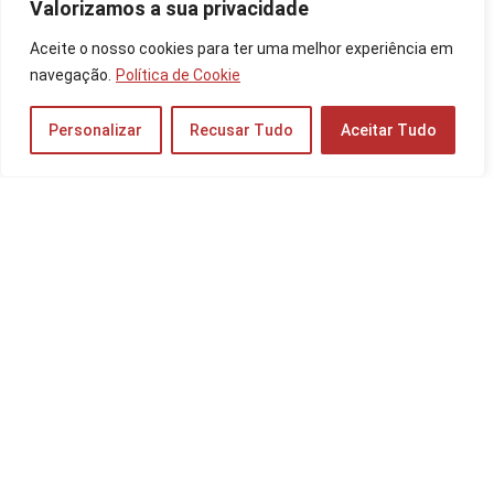
Valorizamos a sua privacidade
Aceite o nosso cookies para ter uma melhor experiência em
Cupom de Desconto Amazon para Fone de
Ouvido: Atualizado em Fevereiro de 2025!
navegação.
Política de Cookie
Cupom
Personalizar
Recusar Tudo
Aceitar Tudo
Os 10 Melhores Suportes para Notebook de
2025: com Cooler, Articulado e mais!
Periféricos e Componentes
Os 10 Melhores Monitores para Trabalho de
2025: Apple, Samsung, Dell e mais
Monitores
Os 10 Melhores Gabinetes para PC de 2025:
Gamer, Mid Tower e mais!
Notebooks e PCs