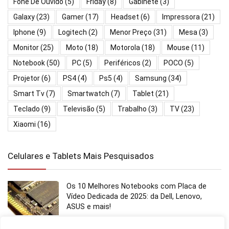
Fone De Ouvido
(5)
Friday
(8)
Gabinete
(3)
Galaxy
(23)
Gamer
(17)
Headset
(6)
Impressora
(21)
Iphone
(9)
Logitech
(2)
Menor Preço
(31)
Mesa
(3)
Monitor
(25)
Moto
(18)
Motorola
(18)
Mouse
(11)
Notebook
(50)
PC
(5)
Periféricos
(2)
POCO
(5)
Projetor
(6)
PS4
(4)
Ps5
(4)
Samsung
(34)
Smart Tv
(7)
Smartwatch
(7)
Tablet
(21)
Teclado
(9)
Televisão
(5)
Trabalho
(3)
TV
(23)
Xiaomi
(16)
Celulares e Tablets Mais Pesquisados
Os 10 Melhores Notebooks com Placa de
Vídeo Dedicada de 2025: da Dell, Lenovo,
ASUS e mais!
Notebooks e PCs