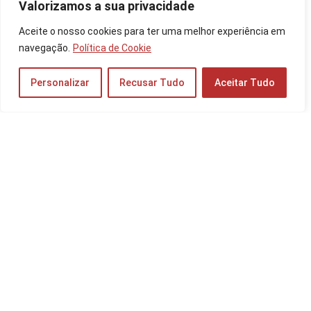
Valorizamos a sua privacidade
Moto G34 é Bom? Veja a Ficha Técnica do
Aceite o nosso cookies para ter uma melhor experiência em
Celular, Preço do 128GB e 256GB!
navegação.
Política de Cookie
Celulares
Personalizar
Recusar Tudo
Aceitar Tudo
Os 10 Melhores Gabinetes Gamer de 2025:
Corsair, NZXT, Thermaltake e mais!
Gamer
Os 10 Melhores Celulares Intermediários de
2026: Samsung, Motorola, Xiaomi e mais!
Celulares
Os 10 Melhores Celulares 128GB de 2026:
Samsung, Xiaomi, iPhone e mais!
Celulares