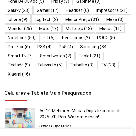
Fone De Ouvido
(5)
Friday
(8)
Gabinete
(3)
Galaxy
(23)
Gamer
(17)
Headset
(6)
Impressora
(21)
Iphone
(9)
Logitech
(2)
Menor Preço
(31)
Mesa
(3)
Monitor
(25)
Moto
(18)
Motorola
(18)
Mouse
(11)
Notebook
(50)
PC
(5)
Periféricos
(2)
POCO
(5)
Projetor
(6)
PS4
(4)
Ps5
(4)
Samsung
(34)
Smart Tv
(7)
Smartwatch
(7)
Tablet
(21)
Teclado
(9)
Televisão
(5)
Trabalho
(3)
TV
(23)
Xiaomi
(16)
Celulares e Tablets Mais Pesquisados
As 10 Melhores Mesas Digitalizadoras de
2025: XP-Pen, Wacom e mais!
Outros Dispositivos