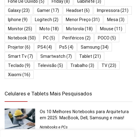
Fone De Ouvido
(5)
Friday
(8)
Gabinete
(3)
Galaxy
(23)
Gamer
(17)
Headset
(6)
Impressora
(21)
Iphone
(9)
Logitech
(2)
Menor Preço
(31)
Mesa
(3)
Monitor
(25)
Moto
(18)
Motorola
(18)
Mouse
(11)
Notebook
(50)
PC
(5)
Periféricos
(2)
POCO
(5)
Projetor
(6)
PS4
(4)
Ps5
(4)
Samsung
(34)
Smart Tv
(7)
Smartwatch
(7)
Tablet
(21)
Teclado
(9)
Televisão
(5)
Trabalho
(3)
TV
(23)
Xiaomi
(16)
Celulares e Tablets Mais Pesquisados
Os 10 Melhores Notebooks para Arquitetura
em 2025: MacBook, Dell, Samsung e mais!
Notebooks e PCs