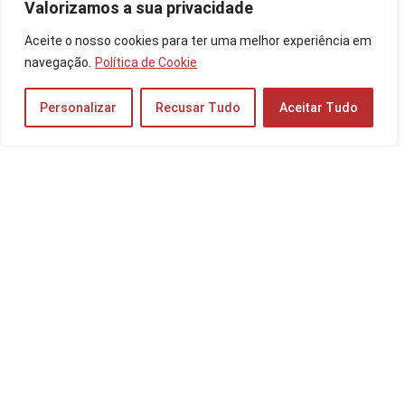
Valorizamos a sua privacidade
Os 10 Melhores Mouses Gamer sem Fio de
Aceite o nosso cookies para ter uma melhor experiência em
2025: da Logitech, Razer e mais!
navegação.
Política de Cookie
Periféricos e Componentes
Personalizar
Recusar Tudo
Aceitar Tudo
Os 10 Melhores Celulares da Xiaomi de 2026:
Redmi, POCO e mais!
Celulares
Os 10 Melhores Mouses Logitech de 2025:
Sem Fio, Bluetooth e mais!
Periféricos e Componentes
Moto Edge 50 Ultra é Bom? Veja a Ficha
Técnica do Celular, Preço do 512GB e 256GB!
Celulares